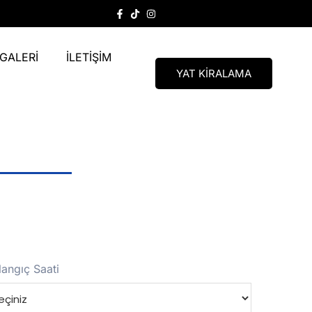
GALERİ
İLETİŞİM
YAT KİRALAMA
langıç Saati