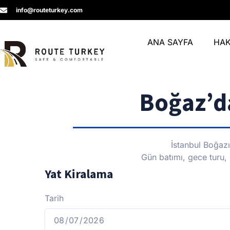
info@routeturkey.com
ANA SAYFA
HAK
Boğaz’da
İstanbul Boğazı’
Gün batımı, gece turu, 
Yat Kiralama
Tarih