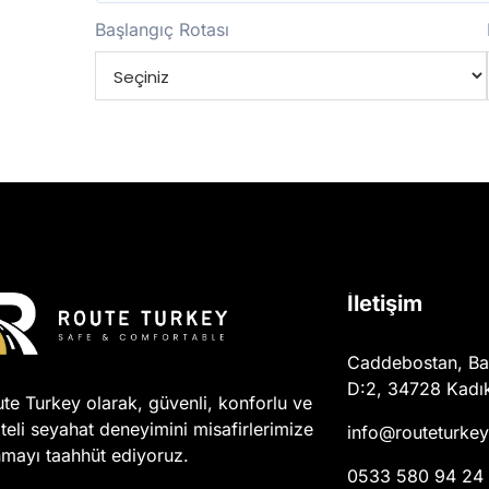
Başlangıç Rotası
İletişim
Caddebostan, Ba
D:2, 34728 Kadık
te Turkey olarak, güvenli, konforlu ve
iteli seyahat deneyimini misafirlerimize
info@routeturke
mayı taahhüt ediyoruz.
0533 580 94 24