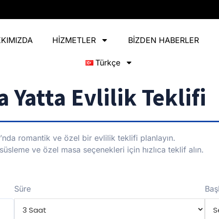
KIMIZDA
HİZMETLER
BİZDEN HABERLER
Türkçe
 Yatta Evlilik Teklifi
nda romantik ve özel bir evlilik teklifi planlayın.
süsleme ve özel masa seçenekleri için hızlıca teklif alın.
Süre
Baş