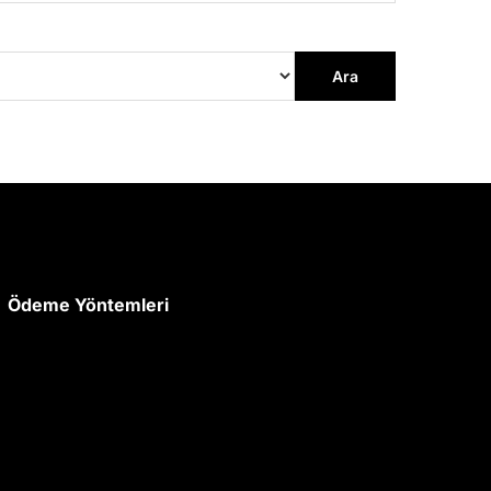
ı
Ara
Ödeme Yöntemleri